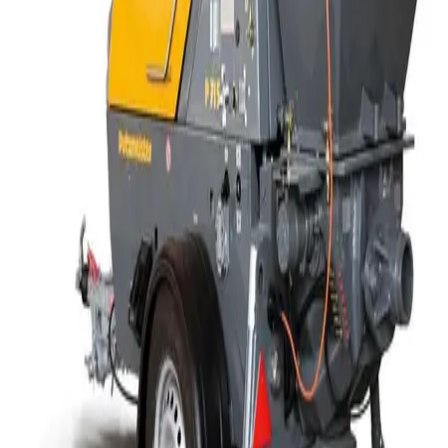
Úvod
PÍSTOVÉ ČERPADLO
CENY a PODMÍNKY
KONTAKT
BETON - prodej
PRŮMYSLOVÉ PODLAHY
Základy a deska
Více
Menu
Fotogalerie